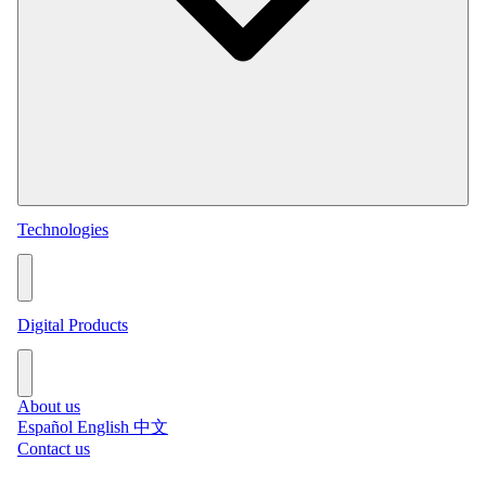
Technologies
Permanent Services
Consulting Services
View all technologies →
Digital Products
Online Grade Analysis BOXA
Online Particle Size BPSM
About us
View all digital products →
Español
English
中文
Metallurgical Balances
Contact us
Sampling Systems