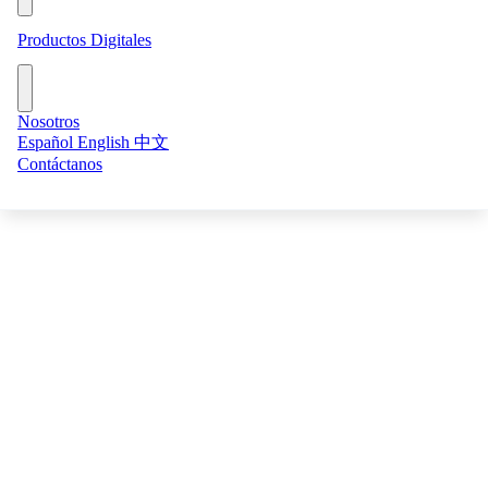
Servicios de Consultoría
Ver todas las tecnologías →
Productos Digitales
BOXA: Leyes en Linea
BPSM: Granulometría en Linea
Nosotros
Ver todos los productos digitales →
Español
English
中文
Balances Metalúrgicos
Contáctanos
Sistemas de Muestreo
Modelamiento de Procesos
Camaras IA
SIIR