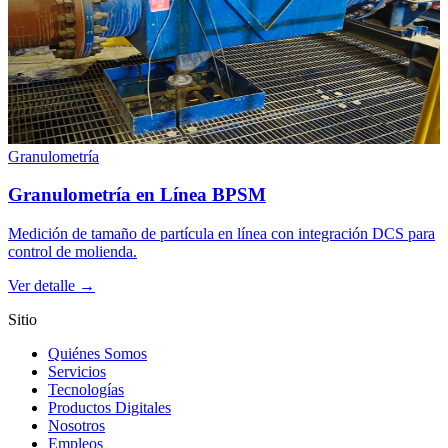
Granulometría
Granulometría en Línea BPSM
Medición de tamaño de partícula en línea con integración DCS para
control de molienda.
Ver detalle →
Sitio
Quiénes Somos
Servicios
Tecnologías
Productos Digitales
Nosotros
Empleos