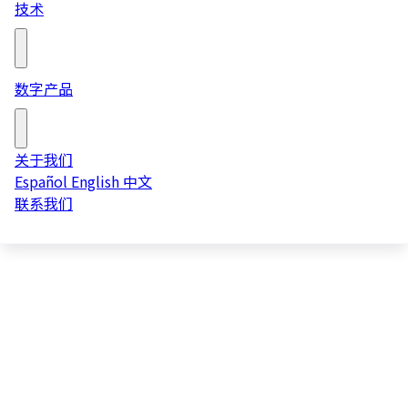
技术
长期服务
咨询服务
查看所有技术 →
数字产品
在线品位分析 BOXA
在线粒度分析 BPSM
关于我们
查看所有数字产品 →
冶金平衡
Español
English
中文
联系我们
采样系统
工艺建模
AI 相机
SIIR